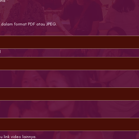
and
*
 dalam format PDF atau JPEG.
d
u link video lainnya.