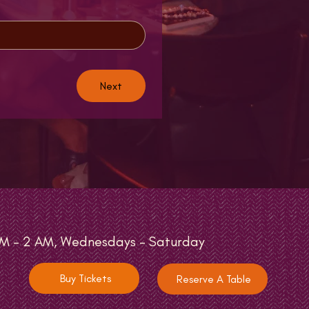
Next
M - 2 AM, Wednesdays - Saturday
Buy Tickets
Reserve A Table