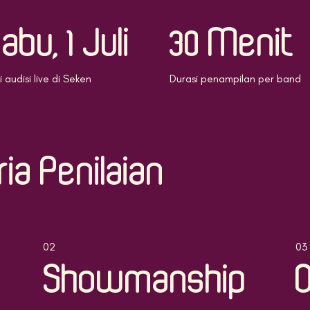
abu, 1 Juli
30 Menit
i audisi live di Seken
Durasi penampilan per band
ria Penilaian
02
03
Showmanship
O