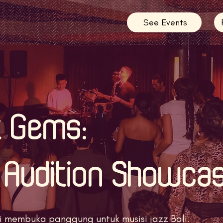
See Events
t Gems:
e Audition Showca
 membuka panggung untuk musisi jazz Bali.