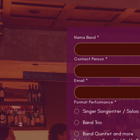
Nama Band
*
Contact Person
*
Email
*
Format Performance
*
Singer Songwriter / Solois
Band Trio
Band Quintet and more